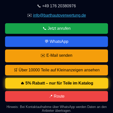
📞 +49 176 20380976
✉️
info@barthautoverwertung.de
📞 Jetzt anrufen
💬 WhatsApp
✉️ E-Mail senden
🛒 Über 10000 Teile auf Kleinanzeigen ansehen
🔥 5% Rabatt – nur für Teile im Katalog
📍 Route
Hinweis: Bei Kontaktaufnahme über WhatsApp werden Daten an den
Anbieter übertragen.